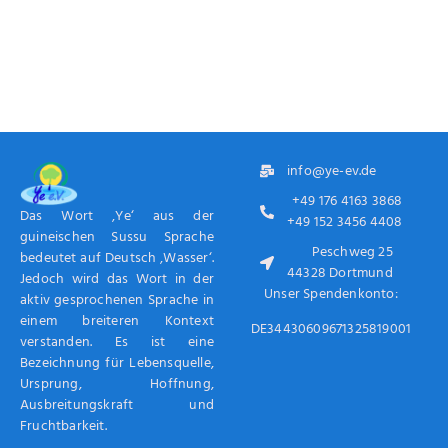
info@ye-ev.de
+49 176 4163 3868
Das Wort ‚Ye‘ aus der
+49 152 3456 4408
guineischen Sussu Sprache
Peschweg 25
bedeutet auf Deutsch ‚Wasser‘.
44328 Dortmund
Jedoch wird das Wort in der
Unser Spendenkonto:
aktiv gesprochenen Sprache in
einem breiteren Kontext
DE34430609671325819001
verstanden. Es ist eine
Bezeichnung für Lebensquelle,
Ursprung, Hoffnung,
Ausbreitungskraft und
Fruchtbarkeit.