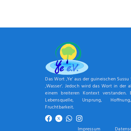
Das Wort ‚Ye‘ aus der guineischen Sussu
‚Wasser‘. Jedoch wird das Wort in der 
einem breiteren Kontext verstanden. 
Lebensquelle, Ursprung, Hoffnun
Fruchtbarkeit.
Impressum
Datens