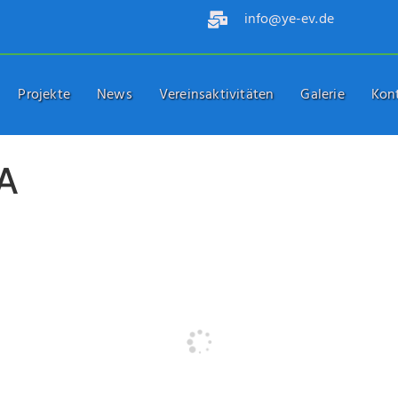
info@ye-ev.de
Projekte
News
Vereinsaktivitäten
Galerie
Kon
A