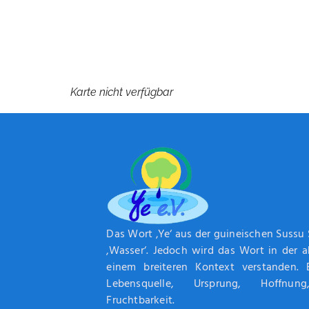
Karte nicht verfügbar
Das Wort ‚Ye‘ aus der guineischen Sussu
‚Wasser‘. Jedoch wird das Wort in der 
einem breiteren Kontext verstanden. 
Lebensquelle, Ursprung, Hoffnun
Fruchtbarkeit.