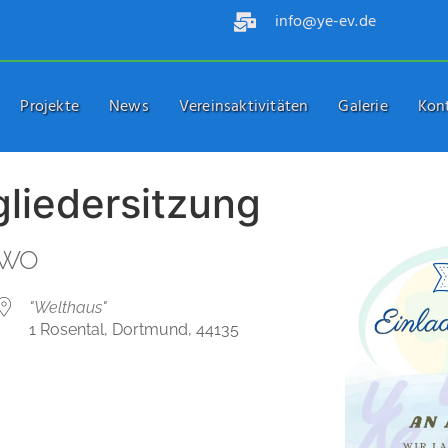
info@ye-ev.de
Projekte
News
Vereinsaktivitäten
Galerie
Kon
gliedersitzung
WO
"Welthaus"
1 Rosental, Dortmund, 44135