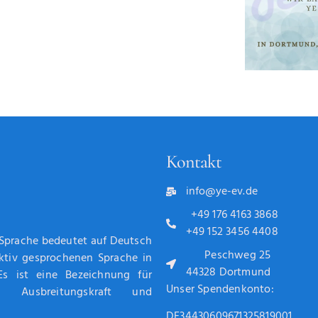
Kontakt
info@ye-ev.de
+49 176 4163 3868
+49 152 3456 4408
 Sprache bedeutet auf Deutsch
Peschweg 25
aktiv gesprochenen Sprache in
44328 Dortmund
Es ist eine Bezeichnung für
Unser Spendenkonto:
g, Ausbreitungskraft und
DE34430609671325819001