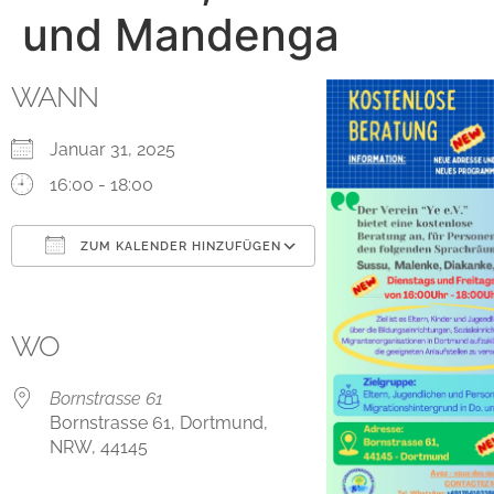
und Mandenga
WANN
Januar 31, 2025
16:00 - 18:00
ZUM KALENDER HINZUFÜGEN
ICS herunterladen
Google Kalender
iCalendar
Office 365
Outlook Live
WO
Bornstrasse 61
Bornstrasse 61, Dortmund,
NRW, 44145