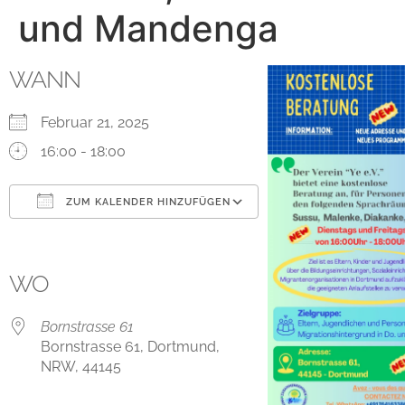
und Mandenga
WANN
Februar 21, 2025
16:00 - 18:00
ZUM KALENDER HINZUFÜGEN
ICS herunterladen
Google Kalender
iCalendar
Office 365
Outlook Live
WO
Bornstrasse 61
Bornstrasse 61, Dortmund,
NRW, 44145