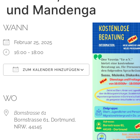
und Mandenga
WANN
Februar 25, 2025
16:00 - 18:00
ZUM KALENDER HINZUFÜGEN
ICS herunterladen
Google Kalender
iCalendar
Office 365
Outlook Live
WO
Bornstrasse 61
Bornstrasse 61, Dortmund,
NRW, 44145