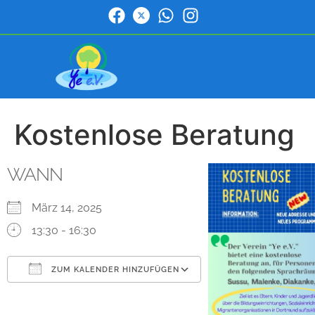
Kostenlose Beratung
WANN
März 14, 2025
13:30 - 16:30
ZUM KALENDER HINZUFÜGEN
ICS herunterladen
Google Kalender
iCalendar
Office 365
Outlook Live