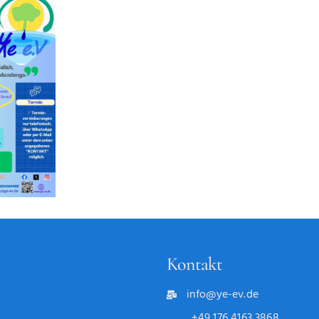
Kontakt
info@ye-ev.de
+49 176 4163 3868