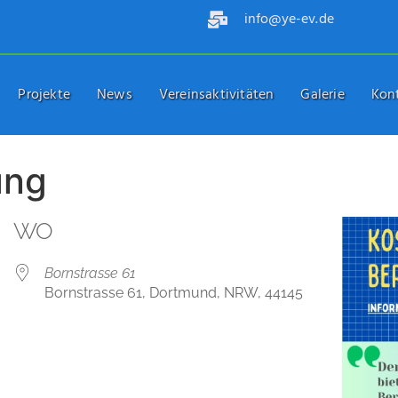
info@ye-ev.de
Projekte
News
Vereinsaktivitäten
Galerie
Kon
ung
WO
Bornstrasse 61
Bornstrasse 61, Dortmund, NRW, 44145