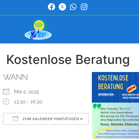
Kostenlose Beratung
WANN
Mai 2, 2025
13:30 - 16:30
ZUM KALENDER HINZUFÜGEN
ICS herunterladen
Google Kalender
iCalendar
Office 365
Outlook Live