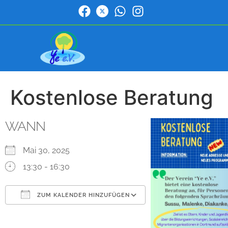
Kostenlose Beratung
WANN
Mai 30, 2025
13:30 - 16:30
ZUM KALENDER HINZUFÜGEN
ICS herunterladen
Google Kalender
iCalendar
Office 365
Outlook Live