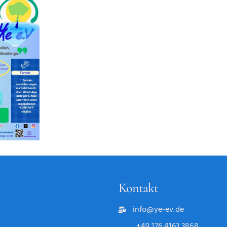
Kontakt
info@ye-ev.de
+49 176 4163 3868