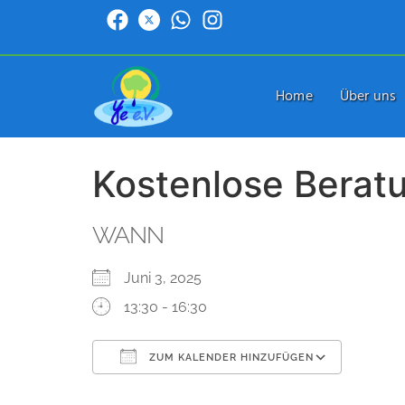
Home
Über uns
Kostenlose Berat
WANN
Juni 3, 2025
13:30 - 16:30
ZUM KALENDER HINZUFÜGEN
ICS herunterladen
Google Kalender
iCalendar
Office 365
Outlook Live