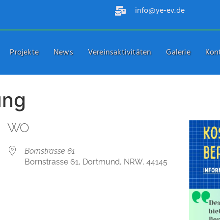
info@ye-ev.de
Projekte
News
Vereinsaktivitäten
Galerie
Kon
ung
WO
Bornstrasse 61
Bornstrasse 61, Dortmund, NRW, 44145