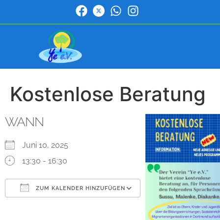
Kostenlose Beratung
WANN
Juni 10, 2025
13:30 - 16:30
ZUM KALENDER HINZUFÜGEN
ICS herunterladen
Google Kalender
iCalendar
Office 365
Outlook Live