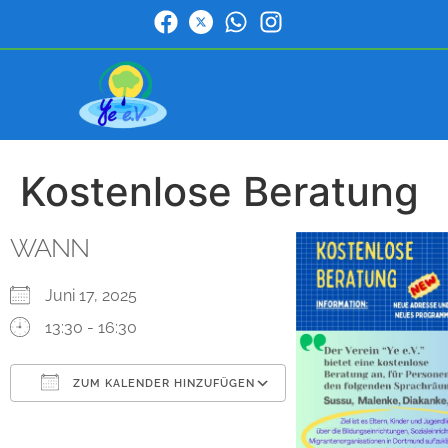
Kostenlose Beratung
WANN
Juni 17, 2025
13:30 - 16:30
ZUM KALENDER HINZUFÜGEN
ICS herunterladen
Google Kalender
iCalendar
Office 365
Outlook Live