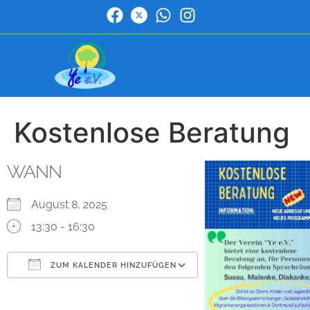
Kostenlose Beratung
WANN
August 8, 2025
13:30 - 16:30
ZUM KALENDER HINZUFÜGEN
ICS herunterladen
Google Kalender
iCalendar
Office 365
Outlook Live