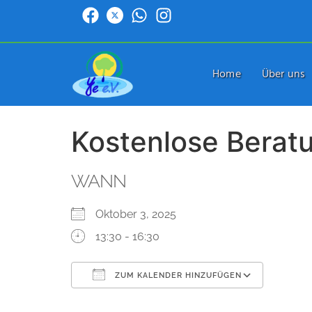
Home
Über uns
Kostenlose Berat
WANN
Oktober 3, 2025
13:30 - 16:30
ZUM KALENDER HINZUFÜGEN
ICS herunterladen
Google Kalender
iCalendar
Office 365
Outlook Live