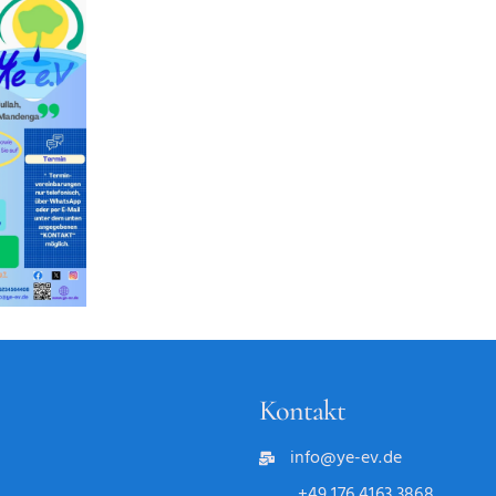
Kontakt
info@ye-ev.de
+49 176 4163 3868