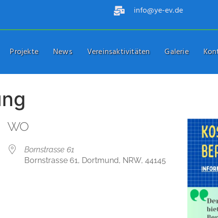
info@ye-ev.de
Projekte
News
Vereinsaktivitäten
Galerie
Kon
ung
WO
Bornstrasse 61
Bornstrasse 61, Dortmund, NRW, 44145