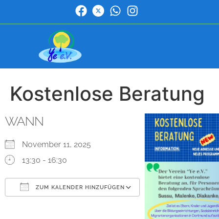
Kostenlose Beratung
WANN
November 11, 2025
13:30 - 16:30
ZUM KALENDER HINZUFÜGEN
ICS herunterladen
Google Kalender
iCalendar
Office 365
Outlook Live