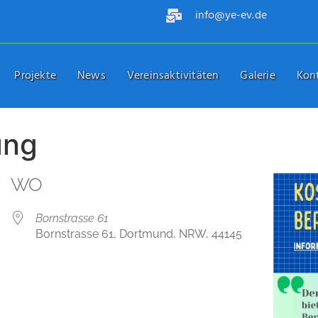
info@ye-ev.de
Projekte
News
Vereinsaktivitäten
Galerie
Kon
ung
WO
Bornstrasse 61
Bornstrasse 61, Dortmund, NRW, 44145