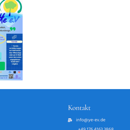
Kontakt
info@ye-ev.de
+49 176 4163 3868