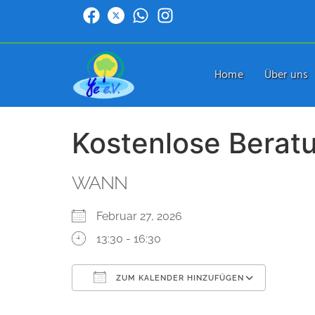
Home
Über uns
Kostenlose Berat
WANN
Februar 27, 2026
13:30 - 16:30
ZUM KALENDER HINZUFÜGEN
ICS herunterladen
Google Kalender
iCalendar
Office 365
Outlook Live