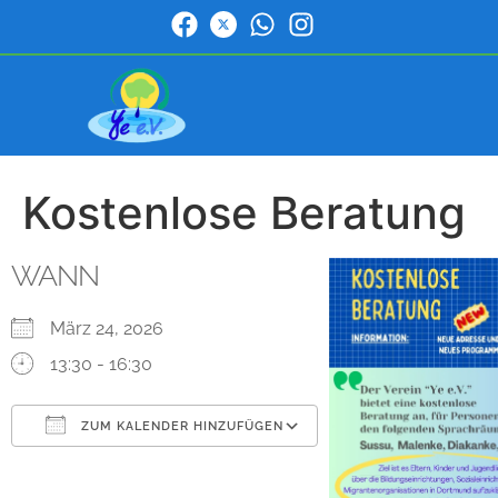
Kostenlose Beratung
WANN
März 24, 2026
13:30 - 16:30
ZUM KALENDER HINZUFÜGEN
ICS herunterladen
Google Kalender
iCalendar
Office 365
Outlook Live