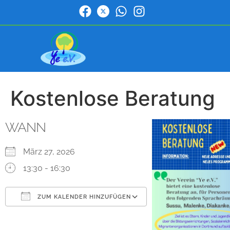
Kostenlose Beratung
WANN
März 27, 2026
13:30 - 16:30
ZUM KALENDER HINZUFÜGEN
ICS herunterladen
Google Kalender
iCalendar
Office 365
Outlook Live