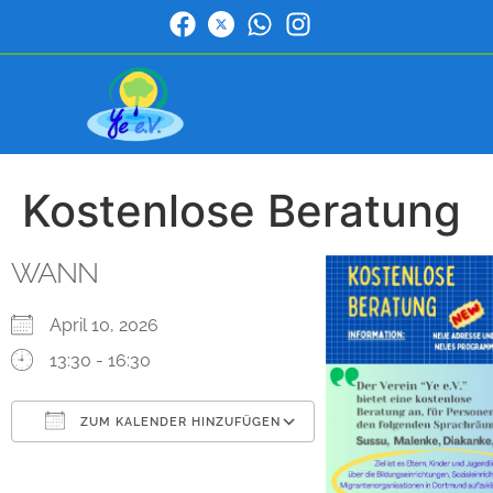
Kostenlose Beratung
WANN
April 10, 2026
13:30 - 16:30
ZUM KALENDER HINZUFÜGEN
ICS herunterladen
Google Kalender
iCalendar
Office 365
Outlook Live