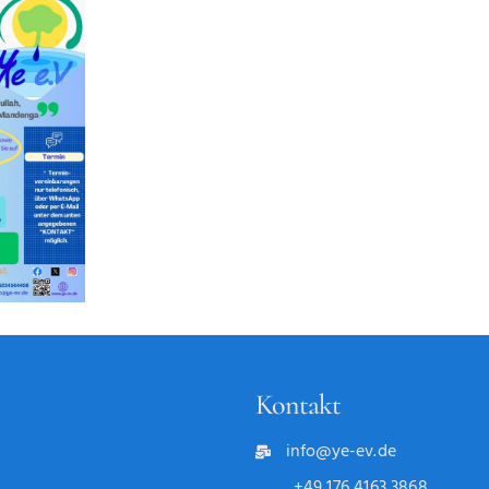
Kontakt
info@ye-ev.de
+49 176 4163 3868