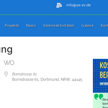
info@ye-ev.de
Projekte
News
Vereinsaktivitäten
Galerie
Kon
ung
WO
Bornstrasse 61
Bornstrasse 61, Dortmund, NRW, 44145