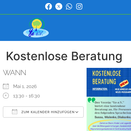
Kostenlose Beratung
WANN
Mai 1, 2026
13:30 - 16:30
ZUM KALENDER HINZUFÜGEN
ICS herunterladen
Google Kalender
iCalendar
Office 365
Outlook Live