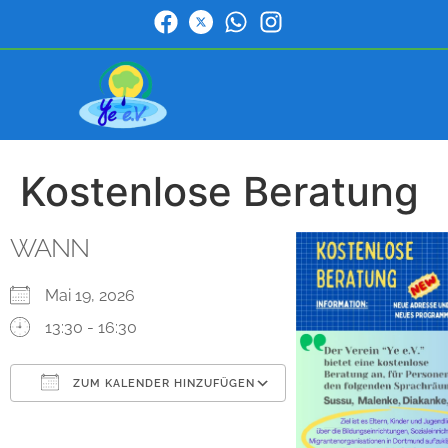
Kostenlose Beratung
WANN
Mai 19, 2026
13:30 - 16:30
ZUM KALENDER HINZUFÜGEN
ICS herunterladen
Google Kalender
iCalendar
Office 365
Outlook Live