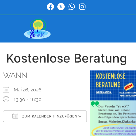
Kostenlose Beratung
WANN
Mai 26, 2026
13:30 - 16:30
ZUM KALENDER HINZUFÜGEN
ICS herunterladen
Google Kalender
iCalendar
Office 365
Outlook Live