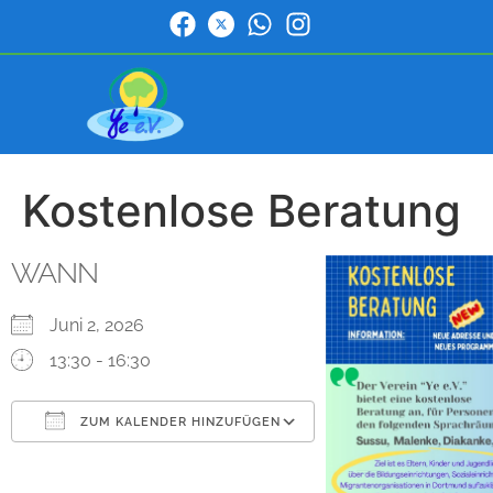
Kostenlose Beratung
WANN
Juni 2, 2026
13:30 - 16:30
ZUM KALENDER HINZUFÜGEN
ICS herunterladen
Google Kalender
iCalendar
Office 365
Outlook Live