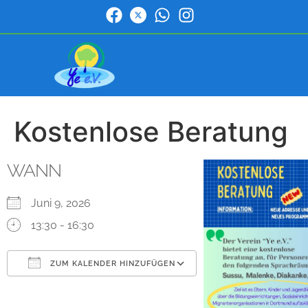
Kostenlose Beratung
WANN
Juni 9, 2026
13:30 - 16:30
ZUM KALENDER HINZUFÜGEN
ICS herunterladen
Google Kalender
iCalendar
Office 365
Outlook Live