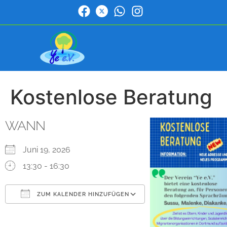
Kostenlose Beratung
WANN
Juni 19, 2026
13:30 - 16:30
ZUM KALENDER HINZUFÜGEN
ICS herunterladen
Google Kalender
iCalendar
Office 365
Outlook Live