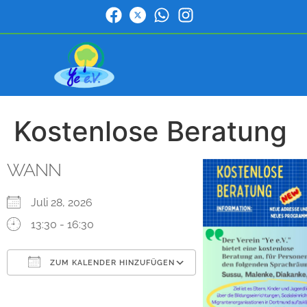
Kostenlose Beratung
WANN
Juli 28, 2026
13:30 - 16:30
ZUM KALENDER HINZUFÜGEN
ICS herunterladen
Google Kalender
iCalendar
Office 365
Outlook Live