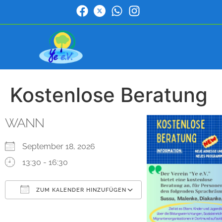
Kostenlose Beratung
WANN
September 18, 2026
13:30 - 16:30
ZUM KALENDER HINZUFÜGEN
ICS herunterladen
Google Kalender
iCalendar
Office 365
Outlook Live