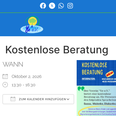
Kostenlose Beratung
WANN
Oktober 2, 2026
13:30 - 16:30
ZUM KALENDER HINZUFÜGEN
ICS herunterladen
Google Kalender
iCalendar
Office 365
Outlook Live