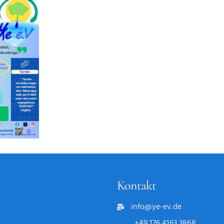
Kontakt
info@ye-ev.de
+49 176 4163 3868