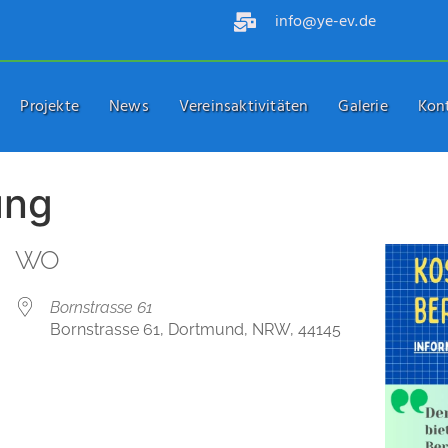
info@ye-ev.de
Projekte
News
Vereinsaktivitäten
Galerie
Kon
ung
WO
Bornstrasse 61
Bornstrasse 61, Dortmund, NRW, 44145