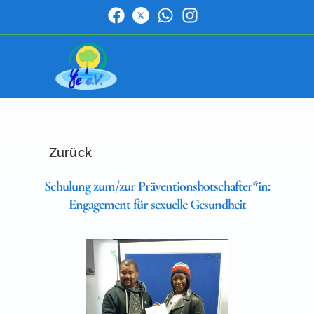
Zurück
Schulung zum/zur Präventionsbotschafter*in:
Engagement für sexuelle Gesundheit