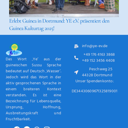
Erlebt Guinea in Dortmund: YE e.V. präsentiert den
Guinea Kulturtag 2025!
info@ye-ev.de
+49 176 4163 3868
Das Wort ‚Ye‘ aus der
+49 152 3456 4408
guineischen Sussu Sprache
Peschweg 25
bedeutet auf Deutsch ‚Wasser‘.
44328 Dortmund
Jedoch wird das Wort in der
Unser Spendenkonto:
aktiv gesprochenen Sprache in
einem breiteren Kontext
DE34430609671325819001
verstanden. Es ist eine
Bezeichnung für Lebensquelle,
Ursprung, Hoffnung,
Ausbreitungskraft und
Fruchtbarkeit.