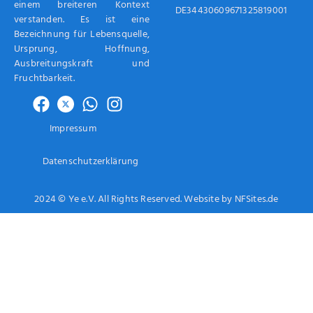
einem breiteren Kontext
DE34430609671325819001
verstanden. Es ist eine
Bezeichnung für Lebensquelle,
Ursprung, Hoffnung,
Ausbreitungskraft und
Fruchtbarkeit.
Impressum
Datenschutzerklärung
2024 © Ye e.V. All Rights Reserved. Website by NFSites.de