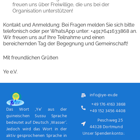
freuen uns über Freiwillige, die uns bei der
Organisation unterstützen!
Kontakt und Anmeldung: Bei Fragen melden Sie sich bitte
telefonisch oder per WhatsApp unter: +4917641633868 an.
Wir freuen uns auf Ihre Teilnahme und einen
bereichernden Tag der Begegnung und Gemeinschaft!
Mit freundlichen Grüßen
Ye e.V.
info@ye-ev.de
+49 176 4163 3868
Das Wort ‚Ye‘ aus der
+49 152 3456 4408
guineischen Sussu Sprache
Peschweg 25
bedeutet auf Deutsch ‚Wasser‘.
44328 Dortmund
Jedoch wird das Wort in der
Unser Spendenkonto:
aktiv gesprochenen Sprache in