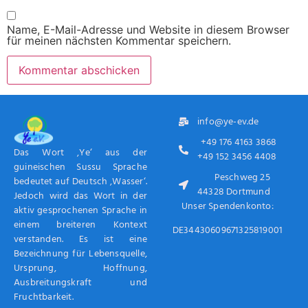
Name, E-Mail-Adresse und Website in diesem Browser
für meinen nächsten Kommentar speichern.
info@ye-ev.de
+49 176 4163 3868
Das Wort ‚Ye‘ aus der
+49 152 3456 4408
guineischen Sussu Sprache
Peschweg 25
bedeutet auf Deutsch ‚Wasser‘.
44328 Dortmund
Jedoch wird das Wort in der
Unser Spendenkonto:
aktiv gesprochenen Sprache in
einem breiteren Kontext
DE34430609671325819001
verstanden. Es ist eine
Bezeichnung für Lebensquelle,
Ursprung, Hoffnung,
Ausbreitungskraft und
Fruchtbarkeit.