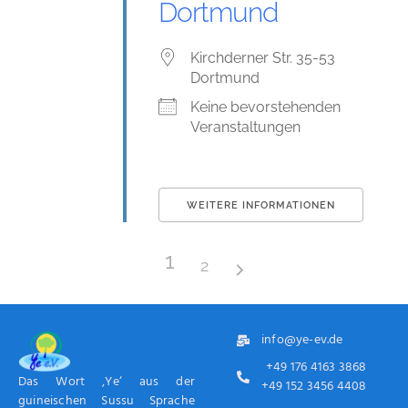
Dortmund
Kirchderner Str. 35-53
Dortmund
Keine bevorstehenden
Veranstaltungen
WEITERE INFORMATIONEN
1
2
info@ye-ev.de
+49 176 4163 3868
Das Wort ‚Ye‘ aus der
+49 152 3456 4408
guineischen Sussu Sprache